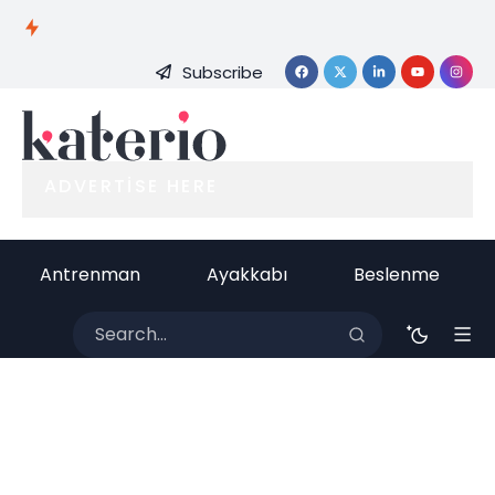
Öncesi
ı
Sağlıklı
Kahvaltı
Günlerind
Muz
Yoğurt
Smoothi
Nasıl
e Tatlı Krizi
Yemek
Tüketili
e
Hazırlanı
Nasıl
Faydalı
Subscribe
r mi?
Önerileri
r?
Yönetilir?
mı?
ADVERTISE HERE
Antrenman
Ayakkabı
Beslenme