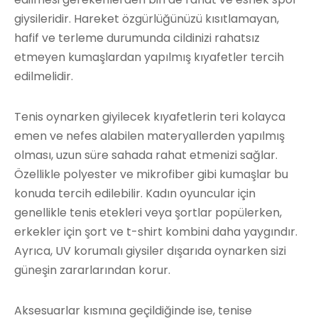
giysileridir. Hareket özgürlüğünüzü kısıtlamayan,
hafif ve terleme durumunda cildinizi rahatsız
etmeyen kumaşlardan yapılmış kıyafetler tercih
edilmelidir.
Tenis oynarken giyilecek kıyafetlerin teri kolayca
emen ve nefes alabilen materyallerden yapılmış
olması, uzun süre sahada rahat etmenizi sağlar.
Özellikle polyester ve mikrofiber gibi kumaşlar bu
konuda tercih edilebilir. Kadın oyuncular için
genellikle tenis etekleri veya şortlar popülerken,
erkekler için şort ve t-shirt kombini daha yaygındır.
Ayrıca, UV korumalı giysiler dışarıda oynarken sizi
güneşin zararlarından korur.
Aksesuarlar kısmına geçildiğinde ise, tenise