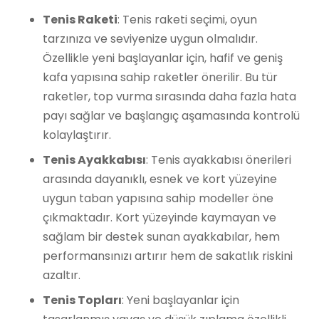
Tenis Raketi
: Tenis raketi seçimi, oyun
tarzınıza ve seviyenize uygun olmalıdır.
Özellikle yeni başlayanlar için, hafif ve geniş
kafa yapısına sahip raketler önerilir. Bu tür
raketler, top vurma sırasında daha fazla hata
payı sağlar ve başlangıç aşamasında kontrolü
kolaylaştırır.
Tenis Ayakkabısı
: Tenis ayakkabısı önerileri
arasında dayanıklı, esnek ve kort yüzeyine
uygun taban yapısına sahip modeller öne
çıkmaktadır. Kort yüzeyinde kaymayan ve
sağlam bir destek sunan ayakkabılar, hem
performansınızı artırır hem de sakatlık riskini
azaltır.
Tenis Topları
: Yeni başlayanlar için