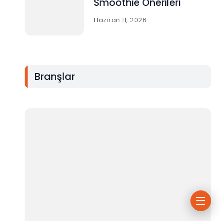
Smoothie Önerileri
Haziran 11, 2026
Branşlar