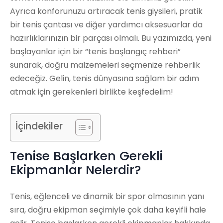
Ayrıca konforunuzu artıracak tenis giysileri, pratik
bir tenis çantası ve diğer yardımcı aksesuarlar da
hazırlıklarınızın bir parçası olmalı. Bu yazımızda, yeni
başlayanlar için bir “tenis başlangıç rehberi”
sunarak, doğru malzemeleri seçmenize rehberlik
edeceğiz. Gelin, tenis dünyasına sağlam bir adım
atmak için gerekenleri birlikte keşfedelim!
İçindekiler
Tenise Başlarken Gerekli
Ekipmanlar Nelerdir?
Tenis, eğlenceli ve dinamik bir spor olmasının yanı
sıra, doğru ekipman seçimiyle çok daha keyifli hale