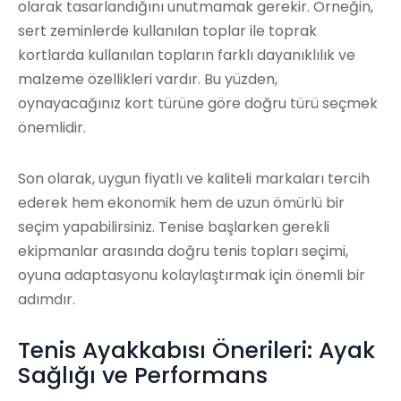
olarak tasarlandığını unutmamak gerekir. Örneğin,
sert zeminlerde kullanılan toplar ile toprak
kortlarda kullanılan topların farklı dayanıklılık ve
malzeme özellikleri vardır. Bu yüzden,
oynayacağınız kort türüne göre doğru türü seçmek
önemlidir.
Son olarak, uygun fiyatlı ve kaliteli markaları tercih
ederek hem ekonomik hem de uzun ömürlü bir
seçim yapabilirsiniz. Tenise başlarken gerekli
ekipmanlar arasında doğru tenis topları seçimi,
oyuna adaptasyonu kolaylaştırmak için önemli bir
adımdır.
Tenis Ayakkabısı Önerileri: Ayak
Sağlığı ve Performans