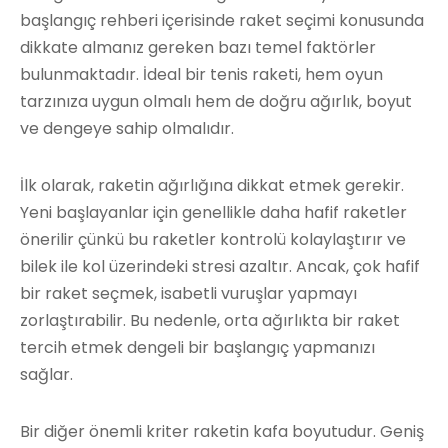
başlangıç rehberi içerisinde raket seçimi konusunda
dikkate almanız gereken bazı temel faktörler
bulunmaktadır. İdeal bir tenis raketi, hem oyun
tarzınıza uygun olmalı hem de doğru ağırlık, boyut
ve dengeye sahip olmalıdır.
İlk olarak, raketin ağırlığına dikkat etmek gerekir.
Yeni başlayanlar için genellikle daha hafif raketler
önerilir çünkü bu raketler kontrolü kolaylaştırır ve
bilek ile kol üzerindeki stresi azaltır. Ancak, çok hafif
bir raket seçmek, isabetli vuruşlar yapmayı
zorlaştırabilir. Bu nedenle, orta ağırlıkta bir raket
tercih etmek dengeli bir başlangıç yapmanızı
sağlar.
Bir diğer önemli kriter raketin kafa boyutudur. Geniş