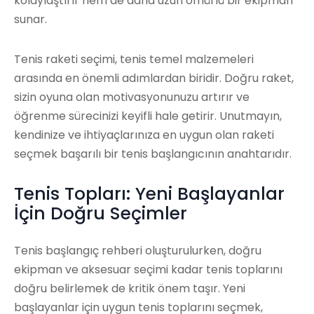
kolaylaştırır hem de daha uzun ömürlü bir ekipman
sunar.
Tenis raketi seçimi, tenis temel malzemeleri
arasında en önemli adımlardan biridir. Doğru raket,
sizin oyuna olan motivasyonunuzu artırır ve
öğrenme sürecinizi keyifli hale getirir. Unutmayın,
kendinize ve ihtiyaçlarınıza en uygun olan raketi
seçmek başarılı bir tenis başlangıcının anahtarıdır.
Tenis Topları: Yeni Başlayanlar
İçin Doğru Seçimler
Tenis başlangıç rehberi oluşturulurken, doğru
ekipman ve aksesuar seçimi kadar tenis toplarını
doğru belirlemek de kritik önem taşır. Yeni
başlayanlar için uygun tenis toplarını seçmek,