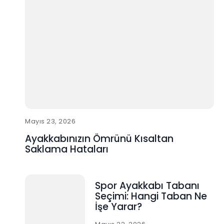
Mayıs 23, 2026
Ayakkabınızın Ömrünü Kısaltan
Saklama Hataları
Spor Ayakkabı Tabanı
Seçimi: Hangi Taban Ne
İşe Yarar?