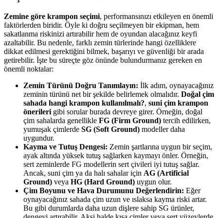
Zemine göre krampon seçimi
, performansınızı etkileyen en önemli
faktörlerden biridir. Öyle ki doğru seçilmeyen bir ekipman, hem
sakatlanma riskinizi artırabilir hem de oyundan alacağınız keyfi
azaltabilir. Bu nedenle, farklı zemin türlerinde hangi özelliklere
dikkat edilmesi gerektiğini bilmek, başarıyı ve güvenliği bir arada
getirebilir. İşte bu süreçte göz önünde bulundurmanız gereken en
önemli noktalar:
Zemin Türünü Doğru Tanımlayın:
İlk adım, oynayacağınız
zeminin türünü net bir şekilde belirlemek olmalıdır.
Doğal çim
sahada hangi krampon kullanılmalı?
,
suni çim krampon
önerileri
gibi sorular burada devreye girer. Örneğin, doğal
çim sahalarda genellikle
FG (Firm Ground)
tercih edilirken,
yumuşak çimlerde
SG (Soft Ground)
modeller daha
uygundur.
Kayma ve Tutuş Dengesi:
Zemin şartlarına uygun bir seçim,
ayak altında yüksek tutuş sağlarken kaymayı önler. Örneğin,
sert zeminlerde FG modellerin sert çivileri iyi tutuş sağlar.
Ancak, suni çim ya da halı sahalar için
AG (Artificial
Ground)
veya
HG (Hard Ground)
uygun olur.
Çim Boyunu ve Hava Durumunu Değerlendirin:
Eğer
oynayacağınız sahada çim uzun ve ıslaksa kayma riski artar.
Bu gibi durumlarda daha uzun dişlere sahip SG ürünler,
dengeyi artırabilir. Aksi halde kısa çimler veya sert yüzeylerde