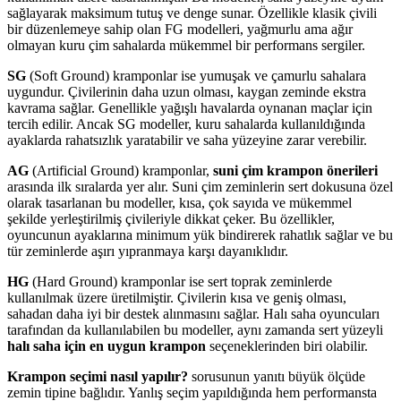
sağlayarak maksimum tutuş ve denge sunar. Özellikle klasik çivili
bir düzenlemeye sahip olan FG modelleri, yağmurlu ama ağır
olmayan kuru çim sahalarda mükemmel bir performans sergiler.
SG
(Soft Ground) kramponlar ise yumuşak ve çamurlu sahalara
uygundur. Çivilerinin daha uzun olması, kaygan zeminde ekstra
kavrama sağlar. Genellikle yağışlı havalarda oynanan maçlar için
tercih edilir. Ancak SG modeller, kuru sahalarda kullanıldığında
ayaklarda rahatsızlık yaratabilir ve saha yüzeyine zarar verebilir.
AG
(Artificial Ground) kramponlar,
suni çim krampon önerileri
arasında ilk sıralarda yer alır. Suni çim zeminlerin sert dokusuna özel
olarak tasarlanan bu modeller, kısa, çok sayıda ve mükemmel
şekilde yerleştirilmiş çivileriyle dikkat çeker. Bu özellikler,
oyuncunun ayaklarına minimum yük bindirerek rahatlık sağlar ve bu
tür zeminlerde aşırı yıpranmaya karşı dayanıklıdır.
HG
(Hard Ground) kramponlar ise sert toprak zeminlerde
kullanılmak üzere üretilmiştir. Çivilerin kısa ve geniş olması,
sahadan daha iyi bir destek alınmasını sağlar. Halı saha oyuncuları
tarafından da kullanılabilen bu modeller, aynı zamanda sert yüzeyli
halı saha için en uygun krampon
seçeneklerinden biri olabilir.
Krampon seçimi nasıl yapılır?
sorusunun yanıtı büyük ölçüde
zemin tipine bağlıdır. Yanlış seçim yapıldığında hem performansta