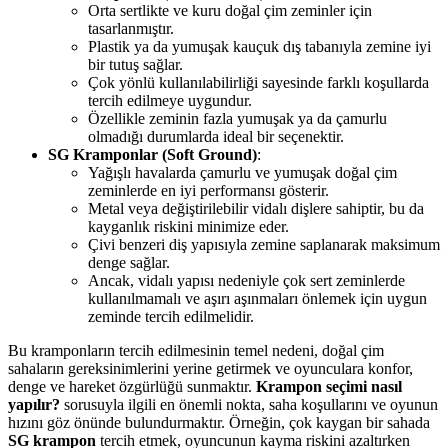
Orta sertlikte ve kuru doğal çim zeminler için
tasarlanmıştır.
Plastik ya da yumuşak kauçuk dış tabanıyla zemine iyi
bir tutuş sağlar.
Çok yönlü kullanılabilirliği sayesinde farklı koşullarda
tercih edilmeye uygundur.
Özellikle zeminin fazla yumuşak ya da çamurlu
olmadığı durumlarda ideal bir seçenektir.
SG Kramponlar (Soft Ground)
:
Yağışlı havalarda çamurlu ve yumuşak doğal çim
zeminlerde en iyi performansı gösterir.
Metal veya değiştirilebilir vidalı dişlere sahiptir, bu da
kayganlık riskini minimize eder.
Çivi benzeri diş yapısıyla zemine saplanarak maksimum
denge sağlar.
Ancak, vidalı yapısı nedeniyle çok sert zeminlerde
kullanılmamalı ve aşırı aşınmaları önlemek için uygun
zeminde tercih edilmelidir.
Bu kramponların tercih edilmesinin temel nedeni, doğal çim
sahaların gereksinimlerini yerine getirmek ve oyunculara konfor,
denge ve hareket özgürlüğü sunmaktır.
Krampon seçimi nasıl
yapılır?
sorusuyla ilgili en önemli nokta, saha koşullarını ve oyunun
hızını göz önünde bulundurmaktır. Örneğin, çok kaygan bir sahada
SG krampon
tercih etmek, oyuncunun kayma riskini azaltırken