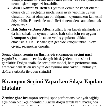
uzun dişler dengenizi bozabilir.
Kişisel Konfor ve Beden Uyumu:
Zemin ne kadar önemli
olursa olsun, seçtiğiniz model sizin ayak yapınıza uygun
olmalıdır. Rahat olmayan bir ekipman, oyununuzun kalitesini
düşürebilir. Bu nedenle modelleri denemeden satın almamak
önem taşır.
Halı Saha ve Diğer Alternatifler:
Eğer kapalı alanlarda ya
da halı sahalarda oynuyorsanız,
halı saha için en uygun
krampon
seçiminde taban ve diş yapılarına dikkat
etmelisiniz. Halı sahalar için genelde kauçuk tabanlı veya
çivisiz seçenekler önerilir.
Sonuç olarak,
zemin şartlarına göre krampon seçimi nasıl
yapılır?
sorusunun cevabı, detaylı bir değerlendirme süreci
gerektirir. Doğru analiz ile seçtiğiniz model, hem performansınızı
artıracak hem de en iyi oyun deneyimini sunacaktır. Unutmayın,
doğru ayakkabı ile oyun sizindir!
Krampon Seçimi Yaparken Sıkça Yapılan
Hatalar
Zemine göre krampon seçimi
, spor performansı ve ayak sağlığı
açısından oldukça önemlidir. Ancak doğru tercih yapılmadığında