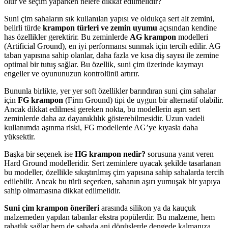
olur ve seçim yaparken nelere dikkat edilmelidir?
Suni çim sahaların sık kullanılan yapısı ve oldukça sert alt zemini,
belirli türde
krampon türleri ve zemin uyumu
açısından kendine
has özellikler gerektirir. Bu zeminlerde
AG krampon
modelleri
(Artificial Ground), en iyi performansı sunmak için tercih edilir. AG
taban yapısına sahip olanlar, daha fazla ve kısa diş sayısı ile zemine
optimal bir tutuş sağlar. Bu özellik, suni çim üzerinde kaymayı
engeller ve oyununuzun kontrolünü artırır.
Bununla birlikte, yer yer soft özellikler barındıran suni çim sahalar
için
FG krampon
(Firm Ground) tipi de uygun bir alternatif olabilir.
Ancak dikkat edilmesi gereken nokta, bu modellerin aşırı sert
zeminlerde daha az dayanıklılık gösterebilmesidir. Uzun vadeli
kullanımda aşınma riski, FG modellerde AG’ye kıyasla daha
yüksektir.
Başka bir seçenek ise
HG krampon nedir?
sorusuna yanıt veren
Hard Ground modelleridir. Sert zeminlere uyacak şekilde tasarlanan
bu modeller, özellikle sıkıştırılmış çim yapısına sahip sahalarda tercih
edilebilir. Ancak bu türü seçerken, sahanın aşırı yumuşak bir yapıya
sahip olmamasına dikkat edilmelidir.
Suni çim krampon önerileri
arasında silikon ya da kauçuk
malzemeden yapılan tabanlar ekstra popülerdir. Bu malzeme, hem
rahatlık sağlar hem de sahada ani dönüşlerde dengede kalmanıza