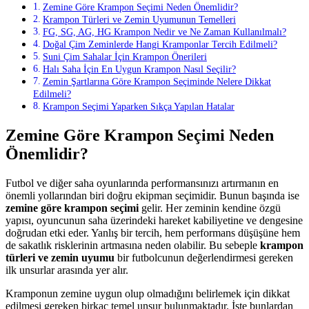
Zemine Göre Krampon Seçimi Neden Önemlidir?
Krampon Türleri ve Zemin Uyumunun Temelleri
FG, SG, AG, HG Krampon Nedir ve Ne Zaman Kullanılmalı?
Doğal Çim Zeminlerde Hangi Kramponlar Tercih Edilmeli?
Suni Çim Sahalar İçin Krampon Önerileri
Halı Saha İçin En Uygun Krampon Nasıl Seçilir?
Zemin Şartlarına Göre Krampon Seçiminde Nelere Dikkat
Edilmeli?
Krampon Seçimi Yaparken Sıkça Yapılan Hatalar
Zemine Göre Krampon Seçimi Neden
Önemlidir?
Futbol ve diğer saha oyunlarında performansınızı artırmanın en
önemli yollarından biri doğru ekipman seçimidir. Bunun başında ise
zemine göre krampon seçimi
gelir. Her zeminin kendine özgü
yapısı, oyuncunun saha üzerindeki hareket kabiliyetine ve dengesine
doğrudan etki eder. Yanlış bir tercih, hem performans düşüşüne hem
de sakatlık risklerinin artmasına neden olabilir. Bu sebeple
krampon
türleri ve zemin uyumu
bir futbolcunun değerlendirmesi gereken
ilk unsurlar arasında yer alır.
Kramponun zemine uygun olup olmadığını belirlemek için dikkat
edilmesi gereken birkaç temel unsur bulunmaktadır. İşte bunlardan