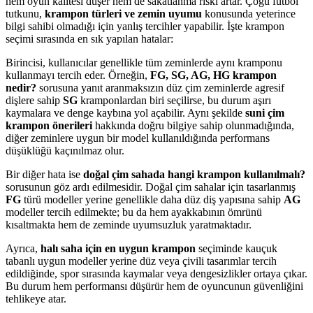
hem oyun kalitesi düşer hem de sakatlanma riski artar. Çoğu futbol
tutkunu,
krampon türleri ve zemin uyumu
konusunda yeterince
bilgi sahibi olmadığı için yanlış tercihler yapabilir. İşte krampon
seçimi sırasında en sık yapılan hatalar:
Birincisi, kullanıcılar genellikle tüm zeminlerde aynı kramponu
kullanmayı tercih eder. Örneğin,
FG, SG, AG, HG krampon
nedir?
sorusuna yanıt aranmaksızın düz çim zeminlerde agresif
dişlere sahip
SG
kramponlardan biri seçilirse, bu durum aşırı
kaymalara ve denge kaybına yol açabilir. Aynı şekilde
suni çim
krampon önerileri
hakkında doğru bilgiye sahip olunmadığında,
diğer zeminlere uygun bir model kullanıldığında performans
düşüklüğü kaçınılmaz olur.
Bir diğer hata ise
doğal çim sahada hangi krampon kullanılmalı?
sorusunun göz ardı edilmesidir. Doğal çim sahalar için tasarlanmış
FG
türü modeller yerine genellikle daha düz diş yapısına sahip
AG
modeller tercih edilmekte; bu da hem ayakkabının ömrünü
kısaltmakta hem de zeminde uyumsuzluk yaratmaktadır.
Ayrıca,
halı saha için en uygun krampon
seçiminde kauçuk
tabanlı uygun modeller yerine düz veya çivili tasarımlar tercih
edildiğinde, spor sırasında kaymalar veya dengesizlikler ortaya çıkar.
Bu durum hem performansı düşürür hem de oyuncunun güvenliğini
tehlikeye atar.