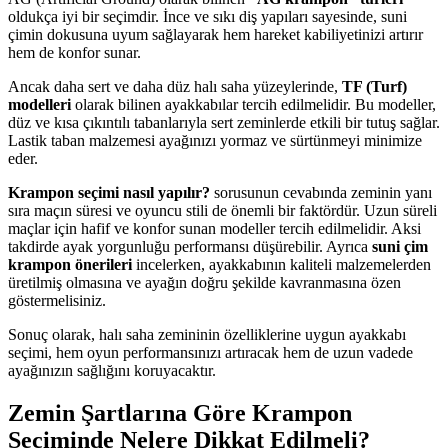
oldukça iyi bir seçimdir. İnce ve sıkı diş yapıları sayesinde, suni
çimin dokusuna uyum sağlayarak hem hareket kabiliyetinizi artırır
hem de konfor sunar.
Ancak daha sert ve daha düz halı saha yüzeylerinde,
TF (Turf)
modelleri
olarak bilinen ayakkabılar tercih edilmelidir. Bu modeller,
düz ve kısa çıkıntılı tabanlarıyla sert zeminlerde etkili bir tutuş sağlar.
Lastik taban malzemesi ayağınızı yormaz ve sürtünmeyi minimize
eder.
Krampon seçimi nasıl yapılır?
sorusunun cevabında zeminin yanı
sıra maçın süresi ve oyuncu stili de önemli bir faktördür. Uzun süreli
maçlar için hafif ve konfor sunan modeller tercih edilmelidir. Aksi
takdirde ayak yorgunluğu performansı düşürebilir. Ayrıca
suni çim
krampon önerileri
incelerken, ayakkabının kaliteli malzemelerden
üretilmiş olmasına ve ayağın doğru şekilde kavranmasına özen
göstermelisiniz.
Sonuç olarak, halı saha zemininin özelliklerine uygun ayakkabı
seçimi, hem oyun performansınızı artıracak hem de uzun vadede
ayağınızın sağlığını koruyacaktır.
Zemin Şartlarına Göre Krampon
Seçiminde Nelere Dikkat Edilmeli?