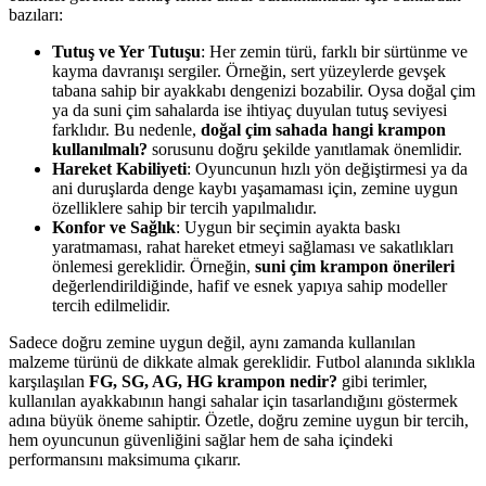
bazıları:
Tutuş ve Yer Tutuşu
: Her zemin türü, farklı bir sürtünme ve
kayma davranışı sergiler. Örneğin, sert yüzeylerde gevşek
tabana sahip bir ayakkabı dengenizi bozabilir. Oysa doğal çim
ya da suni çim sahalarda ise ihtiyaç duyulan tutuş seviyesi
farklıdır. Bu nedenle,
doğal çim sahada hangi krampon
kullanılmalı?
sorusunu doğru şekilde yanıtlamak önemlidir.
Hareket Kabiliyeti
: Oyuncunun hızlı yön değiştirmesi ya da
ani duruşlarda denge kaybı yaşamaması için, zemine uygun
özelliklere sahip bir tercih yapılmalıdır.
Konfor ve Sağlık
: Uygun bir seçimin ayakta baskı
yaratmaması, rahat hareket etmeyi sağlaması ve sakatlıkları
önlemesi gereklidir. Örneğin,
suni çim krampon önerileri
değerlendirildiğinde, hafif ve esnek yapıya sahip modeller
tercih edilmelidir.
Sadece doğru zemine uygun değil, aynı zamanda kullanılan
malzeme türünü de dikkate almak gereklidir. Futbol alanında sıklıkla
karşılaşılan
FG, SG, AG, HG krampon nedir?
gibi terimler,
kullanılan ayakkabının hangi sahalar için tasarlandığını göstermek
adına büyük öneme sahiptir. Özetle, doğru zemine uygun bir tercih,
hem oyuncunun güvenliğini sağlar hem de saha içindeki
performansını maksimuma çıkarır.