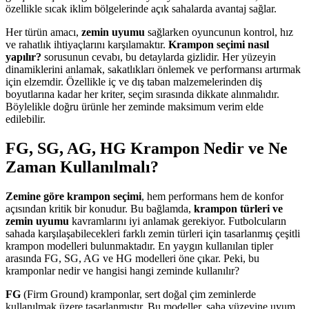
özellikle sıcak iklim bölgelerinde açık sahalarda avantaj sağlar.
Her türün amacı,
zemin uyumu
sağlarken oyuncunun kontrol, hız
ve rahatlık ihtiyaçlarını karşılamaktır.
Krampon seçimi nasıl
yapılır?
sorusunun cevabı, bu detaylarda gizlidir. Her yüzeyin
dinamiklerini anlamak, sakatlıkları önlemek ve performansı artırmak
için elzemdir. Özellikle iç ve dış taban malzemelerinden diş
boyutlarına kadar her kriter, seçim sırasında dikkate alınmalıdır.
Böylelikle doğru ürünle her zeminde maksimum verim elde
edilebilir.
FG, SG, AG, HG Krampon Nedir ve Ne
Zaman Kullanılmalı?
Zemine göre krampon seçimi
, hem performans hem de konfor
açısından kritik bir konudur. Bu bağlamda,
krampon türleri ve
zemin uyumu
kavramlarını iyi anlamak gerekiyor. Futbolcuların
sahada karşılaşabilecekleri farklı zemin türleri için tasarlanmış çeşitli
krampon modelleri bulunmaktadır. En yaygın kullanılan tipler
arasında FG, SG, AG ve HG modelleri öne çıkar. Peki, bu
kramponlar nedir ve hangisi hangi zeminde kullanılır?
FG
(Firm Ground) kramponlar, sert doğal çim zeminlerde
kullanılmak üzere tasarlanmıştır. Bu modeller, saha yüzeyine uyum