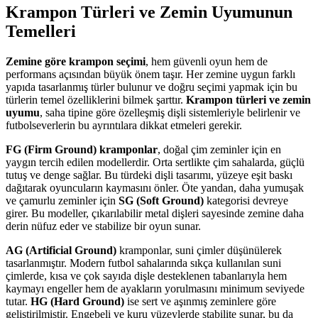
Krampon Türleri ve Zemin Uyumunun
Temelleri
Zemine göre krampon seçimi
, hem güvenli oyun hem de
performans açısından büyük önem taşır. Her zemine uygun farklı
yapıda tasarlanmış türler bulunur ve doğru seçimi yapmak için bu
türlerin temel özelliklerini bilmek şarttır.
Krampon türleri ve zemin
uyumu
, saha tipine göre özelleşmiş dişli sistemleriyle belirlenir ve
futbolseverlerin bu ayrıntılara dikkat etmeleri gerekir.
FG (Firm Ground) kramponlar
, doğal çim zeminler için en
yaygın tercih edilen modellerdir. Orta sertlikte çim sahalarda, güçlü
tutuş ve denge sağlar. Bu türdeki dişli tasarımı, yüzeye eşit baskı
dağıtarak oyuncuların kaymasını önler. Öte yandan, daha yumuşak
ve çamurlu zeminler için
SG (Soft Ground)
kategorisi devreye
girer. Bu modeller, çıkarılabilir metal dişleri sayesinde zemine daha
derin nüfuz eder ve stabilize bir oyun sunar.
AG (Artificial Ground)
kramponlar, suni çimler düşünülerek
tasarlanmıştır. Modern futbol sahalarında sıkça kullanılan suni
çimlerde, kısa ve çok sayıda dişle desteklenen tabanlarıyla hem
kaymayı engeller hem de ayakların yorulmasını minimum seviyede
tutar.
HG (Hard Ground)
ise sert ve aşınmış zeminlere göre
geliştirilmiştir. Engebeli ve kuru yüzeylerde stabilite sunar, bu da