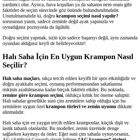
yardımcı olur. Ayrıca, hava koşulları ya da sahanın nem oranı gibi
faktörler de seçim sürecinde göz önünde bulundurulmalıdır.
Unutulmamalıdır ki, doğru
krampon seçimi nasıl yapılır?
sorusunun yanıtı, sadece zeminle değil ayak yapınızla ve
oynadığınız pozisyonla da ilgilidir.
Doğru seçimi yapmak, sizin için sadece başarıyı değil, aynı zamanda
oyundan aldığınız keyfi de belirleyecektir!
Halı Saha İçin En Uygun Krampon Nasıl
Seçilir?
Halı saha maçları
, sıkça tercih edilen keyifli bir spor etkinliğidir ve
doğru ayakkabı seçimi, oynanış performansından sakatlanma
riskinin azaltılmasına kadar birçok faktörü etkiler. Bu noktada,
zemine göre krampon seçimi
, oldukça kritik bir öneme sahiptir.
Halı sahalar genellikle suni çim zeminlere sahip olduğu için bu
zeminlere uygun özel
krampon türleri ve zemin uyumu
dikkate
alınmalıdır.
Halı saha için en yaygın tercih edilen kramponlar, küçük dişli ve
lastik tabanlı olanlardır. Bu modeller, zemin üzerinde denge
sağlarken kaymayı da önler. Eğer suni çim sahada oynuyorsanız,
AG (Artificial Ground) olarak bilinen
“AG krampon” türleri