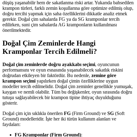
düşüş yaşanabilir hem de sakatlanma riski artar. Yukarıda bahsedilen
krampon türleri, farklı zemin koşullarına göre optimize edilmiş olup,
doğru tercihi yapmak için saha özelliklerini dikkatle analiz etmek
gerekir. Doğal çim sahalarda FG ya da SG kramponlar tercih
edilirken, suni çim sahalarda AG kramponların kullanılması
önerilmektedir.
Doğal Çim Zeminlerde Hangi
Kramponlar Tercih Edilmeli?
Doğal çim zeminlerde doğru ayakkabı seçimi
, oyuncunun
performansını ve oyun esnasında yaşanabilecek sakatlık riskini
doğrudan etkileyen bir faktördür. Bu nedenle,
zemine göre
krampon seçimi
yapılırken doğal çimin özelliklerine uygun
modeller tercih edilmelidir. Doğal çim zeminler genellikle yumuşak,
kaygan ve nemli olabilir. Tüm bu değişkenler, oyun sırasında doğru
tutuşu sağlayabilecek bir krampon tipine ihtiyaç duyulduğunu
gösterir.
Doğal çim için sıklıkla önerilen
FG
(Firm Ground) ve
SG
(Soft
Ground) modelleridir. İşte her iki türün kullanım alanları ve
faydaları:
FG Kramponlar (Firm Ground)
: