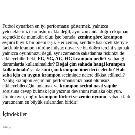
Futbol oynarken en iyi performansı göstermek, yalnızca
yeteneklerinizi konuşturmakla değil, aynı zamanda doğru ekipmanı
seçmekle de mümkün olur. İşte burada,
zemine göre krampon
seçimi
büyük bir önem taşır. Her zemin, kendine has özellikleriyle
farklı bir krampon türüne ihtiyaç duyar ve bu doğru tercihi yapmak
yalnızca oyununuzu değil, aynı zamanda sakatlanma riskinizi de
etkileyebilir. Peki,
FG, SG, AG, HG krampon nedir?
ve hangi
durumlarda kullanılmalıdır?
Doğal çim sahada hangi krampon
kullanılmalı?
ya da
suni çim krampon önerileri
nelerdir?
Halı
saha için en uygun krampon
seçiminde nelere dikkat edilmeli?
Yanlış krampon seçiminin performansınızı nasıl olumsuz
etkileyebileceğini anlamak ve
krampon seçimi nasıl yapılır
sorusuna cevap bulmak için yazının devamını mutlaka okuyun.
Unutmayın, doğru
krampon türleri ve zemin uyumu
, sahada fark
yaratmanın en büyük sırlarından biridir!
İçindekiler