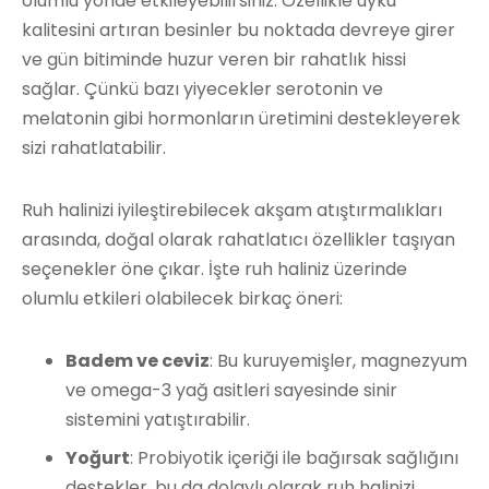
olumlu yönde etkileyebilirsiniz. Özellikle uyku
kalitesini artıran besinler bu noktada devreye girer
ve gün bitiminde huzur veren bir rahatlık hissi
sağlar. Çünkü bazı yiyecekler serotonin ve
melatonin gibi hormonların üretimini destekleyerek
sizi rahatlatabilir.
Ruh halinizi iyileştirebilecek akşam atıştırmalıkları
arasında, doğal olarak rahatlatıcı özellikler taşıyan
seçenekler öne çıkar. İşte ruh haliniz üzerinde
olumlu etkileri olabilecek birkaç öneri:
Badem ve ceviz
: Bu kuruyemişler, magnezyum
ve omega-3 yağ asitleri sayesinde sinir
sistemini yatıştırabilir.
Yoğurt
: Probiyotik içeriği ile bağırsak sağlığını
destekler, bu da dolaylı olarak ruh halinizi