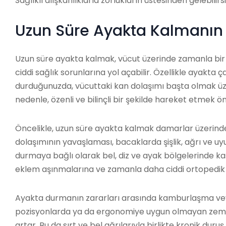
Sağlıklı alışkanlıklarla zorlukların üstesinden gelebilirsi
Uzun Süre Ayakta Kalmanın V
Uzun süre ayakta kalmak, vücut üzerinde zamanla bir d
ciddi sağlık sorunlarına yol açabilir. Özellikle ayakta 
durduğunuzda, vücuttaki kan dolaşımı başta olmak üze
nedenle, özenli ve bilinçli bir şekilde hareket etmek ön
Öncelikle, uzun süre ayakta kalmak damarlar üzerinde 
dolaşımının yavaşlaması, bacaklarda şişlik, ağrı ve uy
durmaya bağlı olarak bel, diz ve ayak bölgelerinde kas
eklem aşınmalarına ve zamanla daha ciddi ortopedik 
Ayakta durmanın zararları arasında kamburlaşma veya
pozisyonlarda ya da ergonomiye uygun olmayan zemin
artar. Bu da sırt ve bel ağrılarıyla birlikte kronik duru