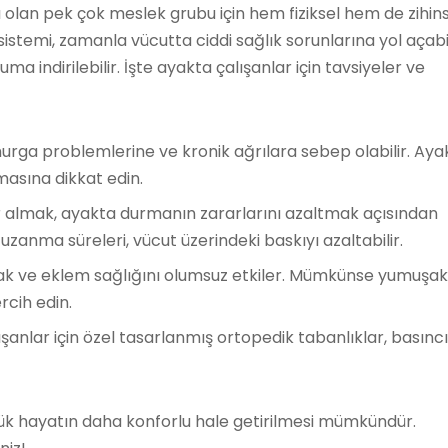
 olan pek çok meslek grubu için hem fiziksel hem de zihin
sistemi, zamanla vücutta ciddi sağlık sorunlarına yol açabil
 indirilebilir. İşte ayakta çalışanlar için tavsiyeler ve
urga problemlerine ve kronik ağrılara sebep olabilir. Aya
masına dikkat edin.
r almak, ayakta durmanın zararlarını azaltmak açısından
uzanma süreleri, vücut üzerindeki baskıyı azaltabilir.
ak ve eklem sağlığını olumsuz etkiler. Mümkünse yumuşak
cih edin.
şanlar için özel tasarlanmış ortopedik tabanlıklar, basıncı
ük hayatın daha konforlu hale getirilmesi mümkündür.