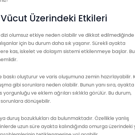
niz!
ücut Üzerindeki Etkileri
izi olumsuz etkiye neden olabilir ve dikkat edilmediğinde
çalışanlar için bu durum daha sık yaşanır. Sürekli ayakta
re kas, iskelet ve dolaşım sistemi etkilenmeye başlar. Bu
emlidir.
baskı oluşturur ve varis oluşumuna zemin hazırlayabilir. 
uşma gibi sorunlara neden olabilir. Bunun yanı sıra, ayakta
 yorgunluğu ve eklem ağrıları sıklıkla görülür. Bu durum,
sorunlara dönüşebilir.
 duruş bozuklukları da bulunmaktadır. Özellikle yanlış
lerde uzun süre ayakta kalındığında omurga üzerindeki 
ş problemlerinin tetiklenmesine yol açabilir.