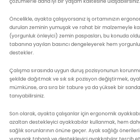
çözümlerle daha iyi bir yaşam kalitesine ulaşabilirsiniz.
Öncelikle, ayakta çalışıyorsanız iş ortamınızın ergono
durulan zeminin yumuşak ve rahat bir malzemeyle kapl
(yorgunluk önleyici) zemin paspasları, bu konuda olduk
tabanına yayılan basıncı dengeleyerek hem yorgunluk 
destekler.
Çalışma sırasında uygun duruş pozisyonunun korunması
şekilde dağıtmak ve sık sık pozisyon değiştirmek, ayak
mümkünse, ara sıra bir tabure ya da yüksek bir sand
tanıyabilirsiniz.
Son olarak, ayakta çalışanlar için ergonomik ayakkabı
azaltan destekleyici ayakkabılar kullanmak, hem dah
sağlık sorunlarının önüne geçer. Ayak sağlığı önerileri
yumuşak tabanlı ve destekleyici ayakkabılar tercih etm